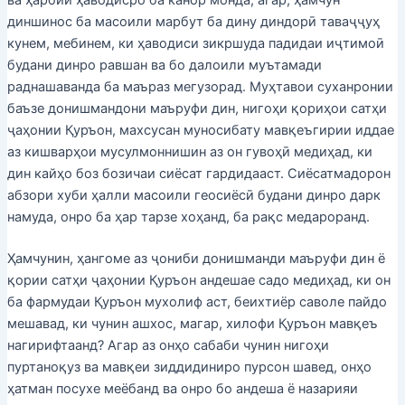
ва ҳарбии ҳаводисро ба канор монда, агар, ҳамчун
диншинос ба масоили марбут ба дину диндорӣ таваҷҷуҳ
кунем, мебинем, ки ҳаводиси зикршуда падидаи иҷтимоӣ
будани динро равшан ва бо далоили муътамади
раднашаванда ба маъраз мегузорад. Муҳтавои суханронии
баъзе донишмандони маъруфи дин, нигоҳи қориҳои сатҳи
ҷаҳонии Қуръон, махсусан муносибату мавқеъгирии иддае
аз кишварҳои мусулмоннишин аз он гувоҳӣ медиҳад, ки
дин кайҳо боз бозичаи сиёсат гардидааст. Сиёсатмадорон
абзори хуби ҳалли масоили геосиёсӣ будани динро дарк
намуда, онро ба ҳар тарзе хоҳанд, ба рақс медароранд.
Ҳамчунин, ҳангоме аз ҷониби донишманди маъруфи дин ё
қории сатҳи ҷаҳонии Қуръон андешае садо медиҳад, ки он
ба фармудаи Қуръон мухолиф аст, беихтиёр саволе пайдо
мешавад, ки чунин ашхос, магар, хилофи Қуръон мавқеъ
нагирифтаанд? Агар аз онҳо сабаби чунин нигоҳи
пуртаноқуз ва мавқеи зиддидиниро пурсон шавед, онҳо
ҳатман посухе меёбанд ва онро бо андеша ё назарияи