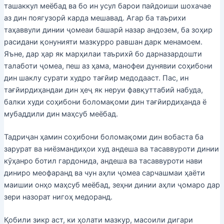
ташаккул меёбад ва бо ин усул барои пайдоиши шохачае
аз дин поягузорӣ карда мешавад. Агар ба таърихи
таҳаввули динии ҷомеаи башарӣ назар андозем, ба зоҳир
расидани қонунияти мазкурро равшан дарк менамоем.
Яъне, дар ҳар як марҳилаи таърихӣ бо дарназардошти
талаботи ҷомеа, пеш аз ҳама, манофеи дунявии соҳибони
дин шаклу сурати худро тағйир медодааст. Пас, ин
тағйирдиҳандаи дин ҳеҷ як неруи фавқуттабиӣ набуда,
балки худи соҳибони боломақоми дин тағйирдиҳанда ё
мубаддили дин маҳсуб меёбад.
Тадриҷан ҳамин соҳибони боломақоми дин вобаста ба
зарурат ва ниёзмандиҳои худ андеша ва тасаввуроти динии
кӯҳанро ботил гардонида, андеша ва тасаввуроти нави
диниро меофаранд ва чун аҳли ҷомеа сарчашмаи ҳаёти
маишии онҳо маҳсуб меёбад, зеҳни динии аҳли ҷомаро дар
зери назорат нигоҳ медоранд.
Қобили зикр аст, ки ҳолати мазкур, масоили дигари