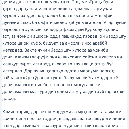
динии дигаре асоснок мекунанд. Пас, меъёри қабули
қарор дар ҳалли масоили динӣ на ҳамеша фармудаи
Қуръону аҳодис аст, балки баъзан бевосита манофеи
дунявии шахс ба сифати меъёр қабул мегардад. Агар чунин
бардошт ё хулосае, ки зидди фармудаи Қуръону аҳодис
аст, аз ҷониби ашхоси оддӣ пешниҳод гардад, он бардошту
хулоса ширк, куфр, бидъат ва амсоли инҳо арзёбӣ
мегардад. Вақте чунин бардошту хулоса аз ҷониби
донишманди маъруфи дин ё шахсияти сиёсии муассир ва
машҳур сурат мегирад, аксаран он чун ҳақиқат қабул
мегардад. Дар чунин ҳолатҳо одатан мардуми ноогоҳ
пайравии кӯр-кӯронаи худро ба чунин сиёсатмадорон ё
донишмандони дин бо он асоснок мекунанд, ки
донишманди мазкури дин олим асту ӯ аз дин хубтар огоҳӣ
дорад.
Ҳамин тариқ, дар зеҳни мардуми аз муҳтавои таълимоти
асили динӣ ноогоҳ тадриҷан андеша ва тасаввуроти динии
нави дар заминаи тасаввуроти динии пешин шаклгирифта