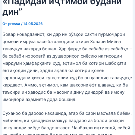
«Падидаи иҷтимоӣ будани
дин”
От
pressa
/
14.05.2026
Бовар нокарданист, ки дар ин рӯзҳои сахти пурмоҷарои
ҷомеаи имрӯза касе ба ҳаводиси охири Ховари Миёна
таваҷҷуҳ накарда бошад. Ҳар фарде ба сабабе аз сабабҳо –
ба сабаби нороҳатӣ аз душвориҳои сиёсию иқтисодии
мардуми ҳамфарҳанги худ, эҳтимол ба хотири шабоҳати
эътиқодии динӣ, ҳадди ақалл ба хотири қонеъ
гардонидани ҳисси кунҷковии худ ба он ҳаводис таваҷҷуҳе
кардааст. Аммо, эҳтимол, кам шахсоне ёфт шаванд, ки ба
таъсири ин ҳаводис ба масоили дину диндорӣ ва имону
имондорӣ аҳамияте дода бошанд.
Суханро ба дарозо накашида, агар ба сари масъала биёем,
мебинем, ки ҳаводиси мазкур пардаро аз болои розҳои
нокушодаи зиёде бардоштааст. Ҷанбаҳои иқтисодӣ, сиёсӣ