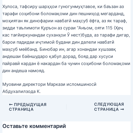
Хулоса, тафсиру шарҳҳои гуногунмуҳтавое, ки баъзан аз
тарафи соҳибони боломақоми дин пешниҳод мегарданд,
моҳиятан як динофарии навбатӣ маҳсуб ёфта, аз як тараф,
зидди таълимоти Қуръон аз сураи “Анъом, ояти 115 (Ҳеҷ
кас тағйиркунандаи суханҳои Ӯ нест)буда, аз тарафи дигар,
барои падидаи иҷтимоӣ будани дин далели навбатӣ
маҳсуб меёбанд. Бинобар ин, агар хонандаи хушзавқ
андешаи баёншударо қабул дорад, бояд дар хусуси
пайравӣ кардан ё накардан ба чунин соҳибони боломақоми
дин андеша намояд.
Муовини директори Маркази исломшиносӣ
Абдухалилзода К.
СЛЕДУЮЩАЯ
ПРЕДЫДУЩАЯ
СТРАНИЦА
СТРАНИЦА
Оставьте комментарий