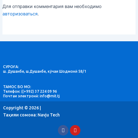
Для отправки комментария вам необходимо
авторизоваться
.
СУРОҒА:
ш. Душанбе, ш.Душанбе, кӯчаи Шодмонӣ 58/1
ТАМОС БО МО:
Телефон: ((+992) 37 224 09 96
Почтаи электронӣ: info@mit.tj
Copyright © 2026 |
Таҳияи сомона:
Navju Tech
F
Y
a
o
c
u