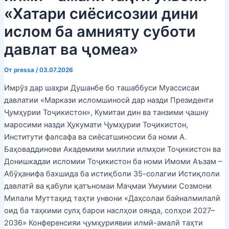
k
«Хатари сиёсисозии дини
ислом ба амнияту суботи
давлат ва ҷомеа»
От
pressa
/
03.07.2026
Имрӯз дар шаҳри Душанбе бо ташаббуси Муассисаи
давлатии «Маркази исломшиносӣ дар назди Президенти
Ҷумҳурии Тоҷикистон», Кумитаи дин ва танзими ҷашну
маросими назди Ҳукумати Ҷумҳурии Тоҷикистон,
Институти фалсафа ва сиёсатшиносии ба номи А.
Баҳоваддинови Академияи миллии илмҳои Тоҷикистон ва
Донишкадаи исломии Тоҷикистон ба номи Имоми Аъзам –
Абӯҳанифа бахшида ба истиқболи 35-солагии Истиқлоли
давлатӣ ва қабули қатъномаи Маҷмаи Умумии Созмони
Милали Муттаҳид таҳти унвони «Даҳсолаи байналмилалӣ
оид ба таҳкими сулҳ барои наслҳои оянда, солҳои 2027–
2036» Конференсияи ҷумҳуриявии илмӣ-амалӣ таҳти