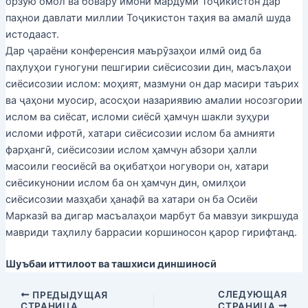
орзую омол ва бовару имони мардуми Тоҷикистон дар
паҳнои давлати миллии Тоҷикистон таҳия ва амалӣ шуда
истодааст.
Дар ҷараёни конференсия маърӯзаҳои илмӣ оид ба
паҳлуҳои гуногуни пешгирии сиёсисозии дин, масълаҳои
сиёсисозии ислом: моҳият, мазмуни он дар масири таърих
ва ҷаҳони муосир, асосҳои назариявию амалии носозгории
ислом ва сиёсат, исломи сиёсӣ ҳамчун шакли зуҳури
исломи ифротӣ, хатари сиёсисозии ислом ба амнияти
фарҳангӣ, сиёсисозии ислом ҳамчун абзори ҳалли
масоили геосиёсӣ ва оқибатҳои ногувори он, хатари
сиёсикунонии ислом ба он ҳамчун дин, омилҳои
сиёсисозии мазҳаби ҳанафӣ ва хатари он ба Осиёи
Марказӣ ва дигар масъалаҳои марбут ба мавзуи зикршуда
мавриди таҳлилу баррасии коршиносон қарор гирифтанд.
Шуъбаи иттилоот ва ташхиси диншиносӣ
СЛЕДУЮЩАЯ
ПРЕДЫДУЩАЯ
СТРАНИЦА
СТРАНИЦА