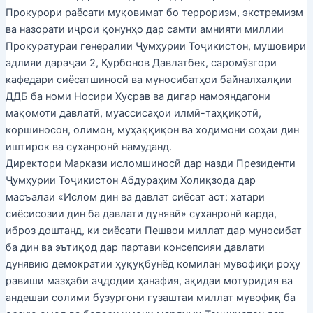
Прокурори раёсати муқовимат бо терроризм, экстремизм
ва назорати иҷрои қонунҳо дар самти амнияти миллии
Прокуратураи генералии Ҷумҳурии Тоҷикистон, мушовири
адлияи дараҷаи 2, Қурбонов Давлатбек, саромӯзгори
кафедари сиёсатшиносӣ ва муносибатҳои байналхалқии
ДДБ ба номи Носири Хусрав ва дигар намояндагони
мақомоти давлатӣ, муассисаҳои илмӣ-таҳқиқотӣ,
коршиносон, олимон, муҳаққиқон ва ходимони соҳаи дин
иштирок ва суханронӣ намуданд.
Директори Маркази исломшиносӣ дар назди Президенти
Ҷумҳурии Тоҷикистон Абдураҳим Холиқзода дар
масъалаи «Ислом дин ва давлат сиёсат аст: хатари
сиёсисозии дин ба давлати дунявӣ» суханронӣ карда,
иброз доштанд, ки сиёсати Пешвои миллат дар муносибат
ба дин ва эътиқод дар партави консепсияи давлати
дунявию демократии ҳуқуқбунёд комилан мувофиқи роҳу
равиши мазҳаби аҷдодии ҳанафия, ақидаи мотуридия ва
андешаи солими бузургони гузаштаи миллат мувофиқ ба