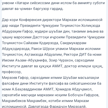
унвони «Хатари сиёсисозии дини ислом ба амнияту суботи
давлат ва ҷомеа» баргузор гардид.
Дар кори Конференсия директори Маркази исломшиносӣ
дар назди Президенти Ҷумҳурии Тоҷикистон Холиқзода
Абдураҳим Ғафор, мудири шуъбаи дин, танзими анъана ва
ҷашну маросими Дастгоҳи иҷроияи Президенти Ҷумҳурии
Тоҷикистон Сайазам Қодирзода, Саидмукаррам
Абдуқодирзода, Раиси Шӯрои уламои Маркази исломии
Тоҷикистон, Аҳтамзода Абдуалим, Ректори ДИТ ба номи
Имоми Аъзам-Абуҳанифа, Зоир Чурахон, сарходими
Институти давлат ва ҳуқуқи АМИТ, доктор илмҳои ҳуқуқ,
профессор,
Мирзоев Ғафор, сарходими илмии Шуъбаи масъалаҳои
фалсафии дини Институти фалсафа ва сиёсатшиносии ба
номи А.Баҳоваддинови АМИТ, Ҳомидов Абдуҷамол,
сархатиби масҷиди марказии ноҳияи Бобоҷон Ғафуров,
Маҳрамбеков Маҳрамбек, котиби илмии Маркази
исломшиносӣ, Давлатзода Фаридҷон Мирзоалӣ,