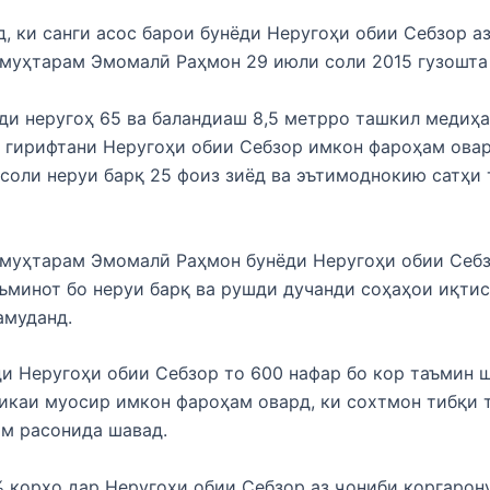
, ки санги асос барои бунёди Неругоҳи обии Себзор а
муҳтарам Эмомалӣ Раҳмон 29 июли соли 2015 гузошта 
ди неругоҳ 65 ва баландиаш 8,5 метрро ташкил медиҳ
 гирифтани Неругоҳи обии Себзор имкон фароҳам овар
соли неруи барқ 25 фоиз зиёд ва эътимоднокию сатҳи
муҳтарам Эмомалӣ Раҳмон бунёди Неругоҳи обии Себ
ъминот бо неруи барқ ва рушди дучанди соҳаҳои иқт
амуданд.
ди Неругоҳи обии Себзор то 600 нафар бо кор таъмин 
икаи муосир имкон фароҳам овард, ки сохтмон тибқи 
ом расонида шавад.
 корҳо дар Неругоҳи обии Себзор аз ҷониби коргарон