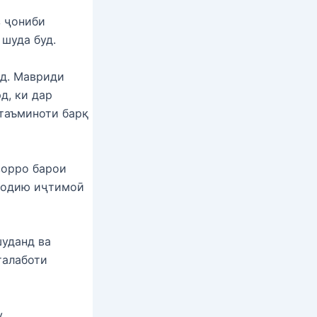
з ҷониби
шуда буд.
ад. Мавриди
д, ки дар
 таъминоти барқ
зорро барои
исодию иҷтимоӣ
шуданд ва
талаботи
у