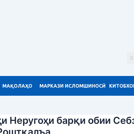
МАҚОЛАҲО
МАРКАЗИ ИСЛОМШИНОСӢ
КИТОБХО
и Неругоҳи барқи обии Себ
 Роштқалъа