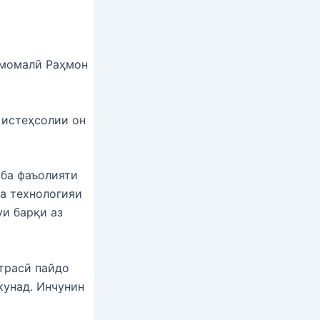
Эмомалӣ Раҳмон
 истеҳсолии он
 ба фаъолияти
а технологияи
уи барқи аз
страсӣ пайдо
кунад. Инчунин