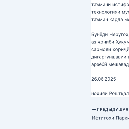
таъмини истифо
технологияи му
таъмин карда м
Бунёди Неругоҳ
аз ҷониби Ҳуку
сармояи хориҷӣ
дигаргуншавии 
арзёбӣ мешавад
26.06.2025
ноҳияи Роштқал
ПРЕДЫДУЩАЯ