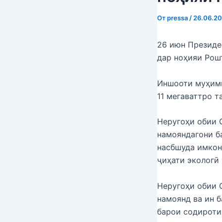
От
pressa
/
26.06.2
26 июн Президе
дар ноҳияи Рош
Иншооти муҳими
11 мегаваттро т
Неругоҳи обии 
намояндагони б
насбшуда имкон 
ҷиҳати экологӣ 
Неругоҳи обии 
намоянд ва ин 
барои содироти