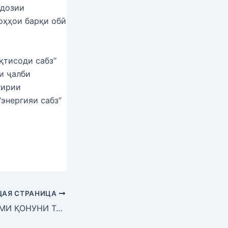
ндозии
оҳҳои барқи обӣ
қтисоди сабз”
и ҷалби
гирии
энергияи сабз”
АЯ СТРАНИЦА
МАҚСАДУ МАРОМИ ҚОНУНИ ТАНЗИМ