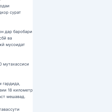
фодаи
дкор сурат
он дар баробари
сбӣ ва
икӣ мусоидат
0 мутахассиси
м гардида,
озии 18 километр
аст мешавад.
тавассути