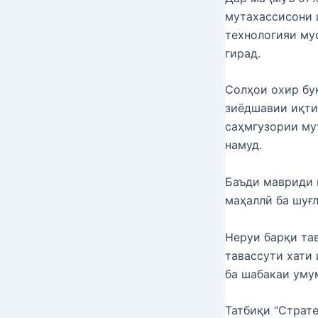
мутахассисони 
технологияи муо
гирад.
Солҳои охир бу
зиёдшавии иқти
саҳмгузории му
намуд.
Баъди мавриди 
маҳаллӣ ба шуғ
Неруи барқи та
тавассути хати 
ба шабакаи уму
Татбиқи “Страт