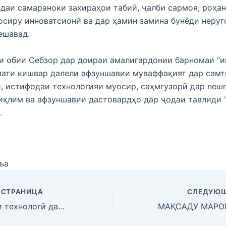
даи самараноки захираҳои табиӣ, ҷалби сармоя, роҳа
осиру инноватсионӣ ва дар ҳамин замина бунёди неруг
ешавад.
и обии Себзор дар доираи амалигардонии барномаи “и
мати кишвар далели афзуншавии муваффақият дар самт
, истифодаи технологияи муосир, саҳмгузорӣ дар пеш
иқлим ва афзуншавии дастовардҳо дар ҷодаи тавлиди “
.
ъа
 СТРАНИЦА
СЛЕДУЮЩ
Ифтитоҳи Парки технологӣ дар ноҳияи Роштқалъа