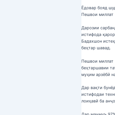
Ёдовар бояд шуд
Пешвои миллат 
Дарозии сарбан
истифода қарор
Бадахшон истеҳ
беҳтар шавад.
Пешвои миллат 
беҳтаршавии та
муҳим арзёбӣ н
Дар вақти бунё
истифодаи техн
лоиҳавӣ ба анҷ
Дар маҷмуъ 97%