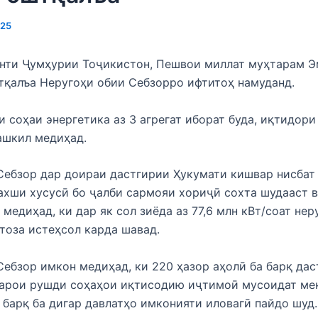
025
нти Ҷумҳурии Тоҷикистон, Пешвои миллат муҳтарам 
тқалъа Неругоҳи обии Себзорро ифтитоҳ намуданд.
 соҳаи энергетика аз 3 агрегат иборат буда, иқтидори
ашкил медиҳад.
Себзор дар доираи дастгирии Ҳукумати кишвар нисбат
ахши хусусӣ бо ҷалби сармояи хориҷӣ сохта шудааст в
медиҳад, ки дар як сол зиёда аз 77,6 млн кВт/соат нер
тоза истеҳсол карда шавад.
Себзор имкон медиҳад, ки 220 ҳазор аҳолӣ ба барқ да
барои рушди соҳаҳои иқтисодию иҷтимоӣ мусоидат ме
 барқ ба дигар давлатҳо имконияти иловагӣ пайдо шуд.