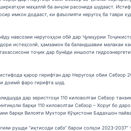
ширкатҳои маҳаллӣ ба анҷом расонида шудааст. Исти
сир имкон додааст, ки фаъолияти неругоҳ ба таври ху
нёду навсозии неругоҳҳои обӣ дар Ҷумҳурии Тоҷикист
дори истеҳсолӣ, ҳамзамон ба баландшавии малакаи ка
тахассисони тоҷик дар бунёди иншооти гидроэнергет
истифода қарор гирифтан дар Неругоҳи обии Себзор 2
ли доимӣ фаро гирифта шуд.
влидшуда дар зеристгоҳи 110 киловолтаи Себзор танзи
интиқоли барқи 110 киловолтаи Себзор – Хоруғ бо дар
мии барқи Вилояти Мухтори Кӯҳистони Бадахшон пайв
егияи рушди “иқтисоди сабз” барои солҳои 2023-2037” 