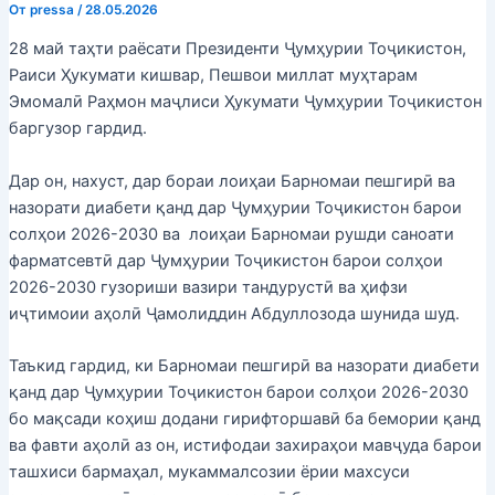
От
pressa
/
28.05.2026
28 май таҳти раёсати Президенти Ҷумҳурии Тоҷикистон,
Раиси Ҳукумати кишвар, Пешвои миллат муҳтарам
Эмомалӣ Раҳмон маҷлиси Ҳукумати Ҷумҳурии Тоҷикистон
баргузор гардид.
Дар он, нахуст, дар бораи лоиҳаи Барномаи пешгирӣ ва
назорати диабети қанд дар Ҷумҳурии Тоҷикистон барои
солҳои 2026-2030 ва лоиҳаи Барномаи рушди саноати
фарматсевтӣ дар Ҷумҳурии Тоҷикистон барои солҳои
2026-2030 гузориши вазири тандурустӣ ва ҳифзи
иҷтимоии аҳолӣ Ҷамолиддин Абдуллозода шунида шуд.
Таъкид гардид, ки Барномаи пешгирӣ ва назорати диабети
қанд дар Ҷумҳурии Тоҷикистон барои солҳои 2026-2030
бо мақсади коҳиш додани гирифторшавӣ ба бемории қанд
ва фавти аҳолӣ аз он, истифодаи захираҳои мавҷуда барои
ташхиси бармаҳал, мукаммалсозии ёрии махсуси