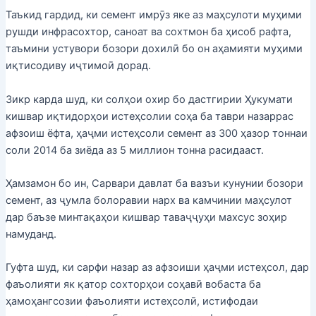
Таъкид гардид, ки семент имрӯз яке аз маҳсулоти муҳими
рушди инфрасохтор, саноат ва сохтмон ба ҳисоб рафта,
таъмини устувори бозори дохилӣ бо он аҳамияти муҳими
иқтисодиву иҷтимоӣ дорад.
Зикр карда шуд, ки солҳои охир бо дастгирии Ҳукумати
кишвар иқтидорҳои истеҳсолии соҳа ба таври назаррас
афзоиш ёфта, ҳаҷми истеҳсоли семент аз 300 ҳазор тоннаи
соли 2014 ба зиёда аз 5 миллион тонна расидааст.
Ҳамзамон бо ин, Сарвари давлат ба вазъи кунунии бозори
семент, аз ҷумла болоравии нарх ва камчинии маҳсулот
дар баъзе минтақаҳои кишвар таваҷҷуҳи махсус зоҳир
намуданд.
Гуфта шуд, ки сарфи назар аз афзоиши ҳаҷми истеҳсол, дар
фаъолияти як қатор сохторҳои соҳавӣ вобаста ба
ҳамоҳангсозии фаъолияти истеҳсолӣ, истифодаи