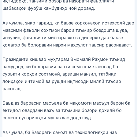
иқтидорҳо, танзими бозор ва назорати фаъолияти
шабакаҳои фурӯш камбудиҳо ҷой доранд.
Аз ҷумла, зикр гардид, ки баъзе корхонаҳои истеҳсолӣ дар
мавсими фаъоли сохтмон барои таъмир боздошта шуда,
инчунин, фаъолияти миёнаравҳо ва дилерҳо дар баъзе
ҳолатҳо ба болоравии нархи маҳсулот таъсир расондааст.
Президенти кишвар муҳтарам Эмомалӣ Раҳмон таъкид
намуданд, ки болоравии нархи семент метавонад ба
суръати корҳои сохтмонӣ, арзиши манзил, татбиқи
лоиҳаҳои иҷтимоӣ ва рушди иқтисоди миллӣ таъсир
расонад.
Баъд аз баррасии масъала ба мақомоти масъул барои ба
эътидол овардани вазъ ва таъмини бозори дохилӣ бо
семент супоришҳои мушаххас дода шуд.
Аз ҷумла, ба Вазорати саноат ва технологияҳои нав