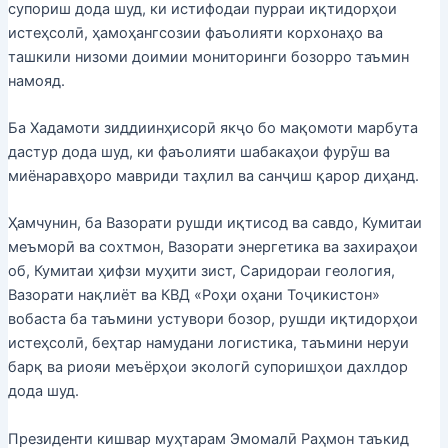
супориш дода шуд, ки истифодаи пурраи иқтидорҳои
истеҳсолӣ, ҳамоҳангсозии фаъолияти корхонаҳо ва
ташкили низоми доимии мониторинги бозорро таъмин
намояд.
Ба Хадамоти зиддиинҳисорӣ якҷо бо мақомоти марбута
дастур дода шуд, ки фаъолияти шабакаҳои фурӯш ва
миёнаравҳоро мавриди таҳлил ва санҷиш қарор диҳанд.
Ҳамчунин, ба Вазорати рушди иқтисод ва савдо, Кумитаи
меъморӣ ва сохтмон, Вазорати энергетика ва захираҳои
об, Кумитаи ҳифзи муҳити зист, Саридораи геология,
Вазорати нақлиёт ва КВД «Роҳи оҳани Тоҷикистон»
вобаста ба таъмини устувори бозор, рушди иқтидорҳои
истеҳсолӣ, беҳтар намудани логистика, таъмини неруи
барқ ва риояи меъёрҳои экологӣ супоришҳои дахлдор
дода шуд.
Президенти кишвар муҳтарам Эмомалӣ Раҳмон таъкид