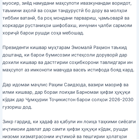
муосир, зиёд намудани маҳсулоти ивазкунандаи воридот,
таъмини аҳолӣ ва соҳаи тандурустӣ бо дору ва молҳои
тиббии ватанӣ, ба роҳ мондани парвариш, ҷамъоварӣ ва
коркарди рустаниҳои шифобахш, инчунин ҷалби сармояи
хориҷӣ барои рушди соҳа мебошад.
Президенти кишвар муҳтарам Эмомалӣ Раҳмон таъкид
доштанд, ки барои бумисозии истеҳсоли доруворӣ дар
дохили кишвар ва дастгирии соҳибкорони тавлидгари ин
маҳсулот аз имконоти мавҷуда васеъ истифода бояд кард.
Дар идомаи маҷлис Раҳим Саидзода, вазири маориф ва
илми кишвар, дар бораи лоиҳаи Барномаи ҳифзи ҳуқуқи
кӯдак дар Ҷумҳурии Тоҷикистон барои солҳои 2026-2030
гузориш дод.
Зикр гардид, ки ҳадаф аз қабули ин лоиҳа таҳкими сиёсати
иҷтимоии давлат дар самти ҳифзи ҳуқуқи кӯдак, рушди
низоми хизматрасонии иҷтимоӣ ва пешгирии ҳолатҳои