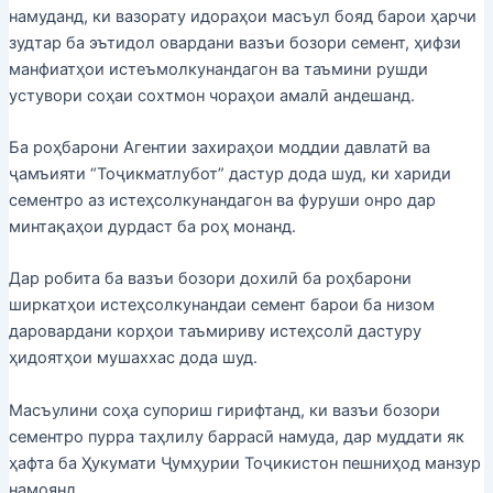
намуданд, ки вазорату идораҳои масъул бояд барои ҳарчи
зудтар ба эътидол овардани вазъи бозори семент, ҳифзи
манфиатҳои истеъмолкунандагон ва таъмини рушди
устувори соҳаи сохтмон чораҳои амалӣ андешанд.
Ба роҳбарони Агентии захираҳои моддии давлатӣ ва
ҷамъияти “Тоҷикматлубот” дастур дода шуд, ки хариди
сементро аз истеҳсолкунандагон ва фуруши онро дар
минтақаҳои дурдаст ба роҳ монанд.
Дар робита ба вазъи бозори дохилӣ ба роҳбарони
ширкатҳои истеҳсолкунандаи семент барои ба низом
даровардани корҳои таъмириву истеҳсолӣ дастуру
ҳидоятҳои мушаххас дода шуд.
Масъулини соҳа супориш гирифтанд, ки вазъи бозори
сементро пурра таҳлилу баррасӣ намуда, дар муддати як
ҳафта ба Ҳукумати Ҷумҳурии Тоҷикистон пешниҳод манзур
намоянд.