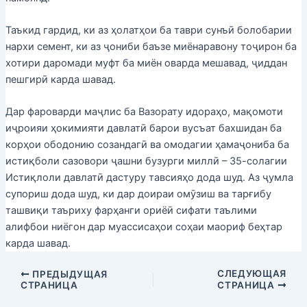
Таъкид гардид, ки аз ҳолатҳои ба таври сунъӣ болобарии
нархи семент, ки аз ҷониби баъзе миёнаравону тоҷирон ба
хотири даромади муфт ба миён оварда мешавад, ҷиддан
пешгирӣ карда шавад.
Дар фароварди маҷлис ба Вазорату идораҳо, мақомоти
иҷроияи ҳокимияти давлатӣ барои вусъат бахшидан ба
корҳои ободонию созандагӣ ва омодагии ҳамаҷониба ба
истиқболи сазовори ҷашни бузурги миллӣ – 35-солагии
Истиқлоли давлатӣ дастуру тавсияҳо дода шуд. Аз ҷумла
супориш дода шуд, ки дар доираи омӯзиш ва тарғибу
ташвиқи таъриху фарҳанги ориёӣ сифати таълими
алифбои ниёгон дар муассисаҳои соҳаи маориф беҳтар
карда шавад.
СЛЕДУЮЩАЯ
ПРЕДЫДУЩАЯ
СТРАНИЦА
СТРАНИЦА