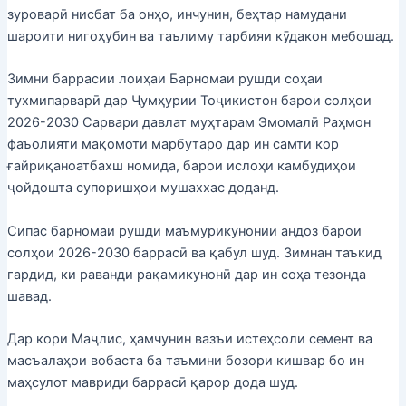
зуроварӣ нисбат ба онҳо, инчунин, беҳтар намудани
шароити нигоҳубин ва таълиму тарбияи кӯдакон мебошад.
Зимни баррасии лоиҳаи Барномаи рушди соҳаи
тухмипарварӣ дар Ҷумҳурии Тоҷикистон барои солҳои
2026-2030 Сарвари давлат муҳтарам Эмомалӣ Раҳмон
фаъолияти мақомоти марбутаро дар ин самти кор
ғайриқаноатбахш номида, барои ислоҳи камбудиҳои
ҷойдошта супоришҳои мушаххас доданд.
Сипас барномаи рушди маъмурикунонии андоз барои
солҳои 2026-2030 баррасӣ ва қабул шуд. Зимнан таъкид
гардид, ки раванди рақамикунонӣ дар ин соҳа тезонда
шавад.
Дар кори Маҷлис, ҳамчунин вазъи истеҳсоли семент ва
масъалаҳои вобаста ба таъмини бозори кишвар бо ин
маҳсулот мавриди баррасӣ қарор дода шуд.