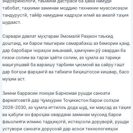
эндокринологӣ, таъмини дастрасӣ ба ҳама намуди
табобат, таҳкими заминаи моддию техникии муассисаҳои
тандурустӣ, тайёр намудани кадрҳои илмӣ ва амалӣ таҳия
шудааст.
Сарвари давлат муҳтарам Эмомалӣ Раҳмон таъкид
доштанд, ки барои пешгирии самарабахш аз бемории қанд
дар баробари чораҳои анъанавӣ, ҳамчунин рӯ овардан ба
ғизои солим ва тарзи ҳаёти солим, аз ҷумла аз тариқи
машғулшавӣ ба варзишу тарбияи ҷисмонӣ ва сайру гашт
дар боғҳои фарҳангӣ ва табиати биҳиштосои кишвар, басо
муҳим аст.
Зимни баррасии лоиҳаи Барномаи рушди саноати
фарматсевтӣ дар Ҷумҳурии Тоҷикистон барои солҳои
2026-2030, аз ҷумла иттилоъ дода шуд, ки мақсад аз таҳия
ва қабули он фароҳам овардани заминаи мусоид барои
фаъолияти илмию тадқиқотӣ, истеҳсоли доруворӣ, рушди
устувори саноати дорусозӣ дар асоси технологияҳои