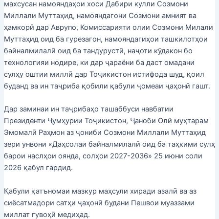
махсусан намояндаҳои хоси Дабири кулли Созмони
Миллали Муттаҳид, намояндагони Созмони амният ва
ҳамкорӣ дар Аврупо, Комиссарияти олии Созмони Милали
Муттаҳид оид ба гурезагон, намояндагиҳои ташкилотҳои
байналмилалӣ оид ба тандурустӣ, наҷоти кӯдакон бо
технологияи нодире, ки дар ҷараёни ба даст омадани
сулҳу оштии миллӣ дар Тоҷикистон истифода шуд, қоил
буданд ва ин таҷриба қобили қабули ҷомеаи ҷаҳонӣ гашт.
Дар заминаи ин таҷрибаҳо ташаббуси навбатии
Президенти Ҷумҳурии Тоҷикистон, Ҷаноби Олӣ муҳтарам
Эмомалӣ Раҳмон аз ҷониби Созмони Миллали Муттаҳид
зери унвони «Даҳсолаи байналмилалӣ оид ба таҳкими сулҳ
барои наслҳои оянда, солҳои 2027-2036» 25 июни соли
2026 қабул гардид.
Қабули қатъномаи мазкур маҳсули хиради азалӣ ва аз
сиёсатмадори сатҳи ҷаҳонӣ будани Пешвои муаззами
миллат гувоҳӣ медиҳад.