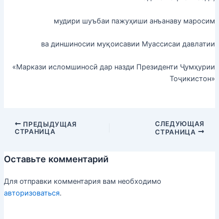
мудири шуъбаи пажуҳиши анъанаву маросим
ва диншиносии муқоисавии Муассисаи давлатии
«Маркази исломшиносӣ дар назди Президенти Ҷумҳурии
Тоҷикистон»
СЛЕДУЮЩАЯ
ПРЕДЫДУЩАЯ
СТРАНИЦА
СТРАНИЦА
Оставьте комментарий
Для отправки комментария вам необходимо
авторизоваться
.