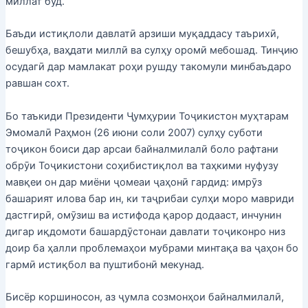
миллат буд.
Баъди истиқлоли давлатӣ арзиши муқаддасу таърихӣ,
бешубҳа, ваҳдати миллӣ ва сулҳу оромӣ мебошад. Тинҷию
осудагӣ дар мамлакат роҳи рушду такомули минбаъдаро
равшан сохт.
Бо таъкиди Президенти Ҷумҳурии Тоҷикистон муҳтарам
Эмомалӣ Раҳмон (26 июни соли 2007) сулҳу суботи
тоҷикон боиси дар арсаи байналмилалӣ боло рафтани
обрӯи Тоҷикистони соҳибистиқлол ва таҳкими нуфузу
мавқеи он дар миёни ҷомеаи ҷаҳонӣ гардид: имрӯз
башарият илова бар ин, ки таҷрибаи сулҳи моро мавриди
дастгирӣ, омӯзиш ва истифода қарор додааст, инчунин
дигар иқдомоти башардӯстонаи давлати тоҷиконро низ
доир ба ҳалли проблемаҳои мубрами минтақа ва ҷаҳон бо
гармӣ истиқбол ва пуштибонӣ мекунад.
Бисёр коршиносон, аз ҷумла созмонҳои байналмилалӣ,