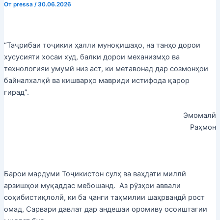
От
pressa
/
30.06.2026
“Таҷрибаи тоҷикии ҳалли муноқишаҳо, на танҳо дорои
хусусияти хосаи худ, балки дорои механизмҳо ва
технологияи умумӣ низ аст, ки метавонад дар созмонҳои
байналхалқӣ ва кишварҳо мавриди истифода қарор
гирад”.
Эмомалӣ
Раҳмон
Барои мардуми Тоҷикистон сулҳ ва ваҳдати миллӣ
арзишҳои муқаддас мебошанд. Аз рӯзҳои аввали
соҳибистиқлолӣ, ки ба ҷанги таҳмилии шаҳрвандӣ рост
омад, Сарвари давлат дар андешаи оромиву осоиштагии