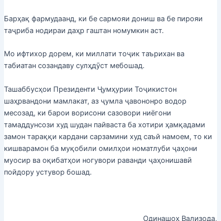
Барҳақ фармудаанд, ки бе сармояи дониш ва бе пирояи
таҷриба нодираи даҳр гаштан номумкин аст.
Мо ифтихор дорем, ки миллати тоҷик таърихан ва
табиатан созандаву сулҳдӯст мебошад.
Ташаббусҳои Президенти Ҷумҳурии Тоҷикистон
шаҳрвандони мамлакат, аз ҷумла ҷавононро водор
месозад, ки барои ворисони сазовори ниёгони
тамаддунсози худ шудан пайваста ба хотири ҳамқадами
замон тараққи кардани сарзамини худ саъй намоем, то ки
кишварамон ба муқобили омилҳои номатлуби ҷаҳони
муосир ва оқибатҳои ногувори раванди ҷаҳонишавӣ
пойдору устувор бошад.
Одинашоҳ Вализода,