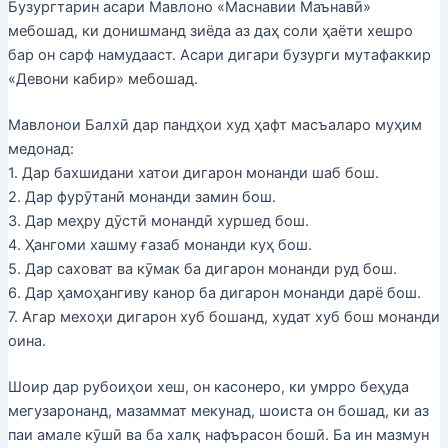
Бузургтарин асари Мавлоно «Маснавии Маънавӣ»
мебошад, ки донишманд зиёда аз даҳ соли ҳаёти хешро
бар он сарф намудааст. Асари дигари бузурги мутафаккир
«Девони кабир» мебошад.
Мавлонои Балхӣ дар пандҳои худ ҳафт масъаларо муҳим
медонад:
1. Дар бахшидани хатои дигарон монанди шаб бош.
2. Дар фурӯтанӣ монанди замин бош.
3. Дар меҳру дӯстӣ монандӣ хуршед бош.
4. Ҳангоми хашму ғазаб монанди куҳ бош.
5. Дар саховат ва кӯмак ба дигарон монанди руд бош.
6. Дар ҳамоҳангиву канор ба дигарон монанди дарё бош.
7. Агар мехоҳи дигарон хуб бошанд, худат хуб бош монанди
оина.
Шоир дар рубоиҳои хеш, он касонеро, ки умрро беҳуда
мегузаронанд, мазаммат мекунад, шоиста он бошад, ки аз
паи амале кӯшӣ ва ба халқ нафърасон бошӣ. Ба ин мазмун