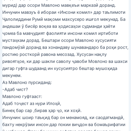
мурид) дар осори Мавлоно мавқеъи марказӣ доранд.
Инчунин мавзуъ ё ибораи «Инсони комил» дар таълимоти
Ҷалолиддини Румӣ мақоми махсусеро ишғол мекунад. Ба
андешаи ӯ бисёр воқеа ва ҳодисаҳои судманди ҳаёти
ҷомеа ба мавҷудият фаолияти инсони комил иртиботи
мустаҳкам дорад. Бештари осори Мавлоно хусусияти
пандомӯзӣ доранд ва хонандаву шунавандаро ба роҳи рост,
ростию росткорӣ равона месозад. Хусусан нақлу
ривоятҳое, ки дар шакли саволу ҷавоби Мовлоно ва шахси
дигар гуфта шудаанд ин хусусиятро бештар мушоҳида
мекунем.
Аз Мавлоно пурсиданд:
-Адаб чист?
Мавлоно гуфтааст:
Адаб тоҷест аз нури Илоҳӣ,
Бинеҳ бар сар ,бирав ҳар ҷо, ки хоҳӣ.
Инчунин: шоир таъқид бар он менамояд, ки саодатмандӣ,
бахту некрӯзии инсон дар покии виҷдон ва бомаърифатии