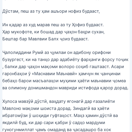
Дӯстам, пеш аз ту ҳам ашъори нофиз будааст,
Ин қадар аз худ марав пеш аз ту Ҳофиз будааст.
Ҳар мукофоте, ки бошад дар ҷаҳон баҳри сухан,
Бештар бар Мавлвии Балх ҷоиз будааст.
Ҷалолиддини Румӣ аз ҷумлаи он адибону орифони
бузургест, ки на танҳо дар адабиёту фарҳанги форсу тоҷик
, балки дар ҷаҳон мақоми волоро соҳиб гаштааст. Асари
гаронбаҳои ӯ «Маснавии Маънавӣ» ҳамчун як ҷанҷинаи
бебаҳо барои масъалаҳои муҳими ҳаёти маънавии ҷомеа
ва олимону донишмандон мавриди истифода қарор дорад.
Хулоса мавзӯӣ дӯстӣ, ваҳдату ягонагӣ дар ғазалиёти
Мавлоно мақоми шоиста дорад. Зиндагӣ ва ҳаёти
ибратомӯзи ӯ шоҳиди гуфтаҳост. Маҳз ҳамин дӯстӣ ва
якдилӣ буд, ки дар сари қабри ӯ садҳо мардуми
гуногунмиллат ҷамъ омаданд ва ҷасадашро ба хок