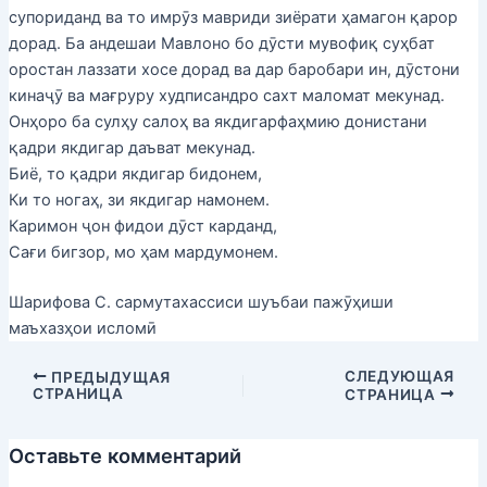
супориданд ва то имрӯз мавриди зиёрати ҳамагон қарор
дорад. Ба андешаи Мавлоно бо дӯсти мувофиқ суҳбат
оростан лаззати хосе дорад ва дар баробари ин, дӯстони
кинаҷӯ ва мағруру худписандро сахт маломат мекунад.
Онҳоро ба сулҳу салоҳ ва якдигарфаҳмию донистани
қадри якдигар даъват мекунад.
Биё, то қадри якдигар бидонем,
Ки то ногаҳ, зи якдигар намонем.
Каримон ҷон фидои дӯст карданд,
Сағи бигзор, мо ҳам мардумонем.
Шарифова С. сармутахассиси шуъбаи пажӯҳиши
маъхазҳои исломӣ
СЛЕДУЮЩАЯ
ПРЕДЫДУЩАЯ
СТРАНИЦА
СТРАНИЦА
Оставьте комментарий