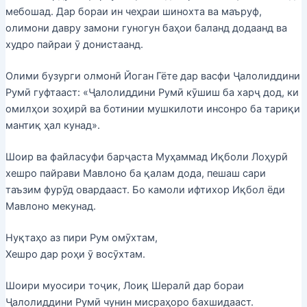
мебошад. Дар бораи ин чеҳраи шинохта ва маъруф,
олимони давру замони гуногун баҳои баланд додаанд ва
худро пайраи ӯ донистаанд.
Олими бузурги олмонӣ Йоган Гёте дар васфи Ҷалолиддини
Румӣ гуфтааст: «Ҷалолиддини Румӣ кӯшиш ба харҷ дод, ки
омилҳои зоҳирӣ ва ботинии мушкилоти инсонро ба тариқи
мантиқ ҳал кунад».
Шоир ва файласуфи барҷаста Муҳаммад Иқболи Лоҳурӣ
хешро пайрави Мавлоно ба қалам дода, пешаш сари
таъзим фурӯд овардааст. Бо камоли ифтихор Иқбол ёди
Мавлоно мекунад.
Нуқтаҳо аз пири Рум омӯхтам,
Хешро дар роҳи ӯ восӯхтам.
Шоири муосири тоҷик, Лоиқ Шералӣ дар бораи
Ҷалолиддини Румӣ чунин мисраҳоро бахшидааст.