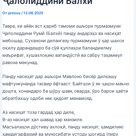
Ҷалолиддини Балхӣ
От
pressa
/
13.06.2025
Тавре, ки айён аст қариб тамоми ашъори пурмазмуни
Ҷалолиддини Румӣ (Балхӣ) панду андарзҳо ва насиҳат
мебошад. Суханони дилангезу пурмазмуни ӯ ҳар шахси
оқилу дарандешро ба сӯӣ қуллаҳои баландиилму
маърифат, хушахлоқию ватандӯстӣ ва сабру таҳаммул
равона мекунад.
Панду насиҳат дар ашъори Мавлоно бисёр дилкашу
мафтункунанда тасвир ёфтааст. Байтҳои ӯ як ҷаҳон маъно
дошта, хонандаро ба шӯру шавқ оварда, ӯро барои ҳаёти
ибратбахшу одоби нек ҳидоят менамояд.
Аз насиҳат тоза гардад ҳар диле,
В-аз насиҳат ҳал шавад ҳар манзиле.
Масъалаҳои дӯстиву ахлоқӣ, панду насиҳат, ҳамдилию
ҳамдигарфаҳмӣ ва муносибати устоду шогирд (пиру