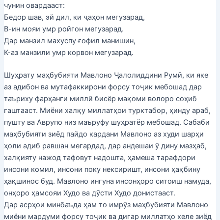
чунин овардааст:
Бедор шав, эй дил, ки ҷаҳон мегузарад,
В-ин мояи умр ройгон мегузарад.
Дар манзил махуспу ғофил манишин,
К-аз манзили умр корвон мегузарад.
Шуҳрату маҳбубияти Мавлоно Ҷалолиддини Румӣ, ки яке
аз адибон ва мутафаккирони форсу тоҷик мебошад дар
таъриху фарҳанги миллӣ бисёр мақоми волоро соҳиб
гаштааст. Миёни халқу миллатҳои турктабор, ҳинду араб,
пушту ва Аврупо низ маъруфу шуҳратёр мебошад. Сабаби
маҳбубияти зиёд пайдо кардани Мавлоно аз худи шарҳи
ҳоли адиб равшан мегардад, дар андешаи ӯ дину мазҳаб,
халқияту нажод тафовут надошта, ҳамеша тарафдори
инсони комил, инсони поку нексиришт, инсони ҳақбину
ҳақшинос буд. Мавлоно ингуна инсонҳоро ситоиш намуда,
онҳоро ҳамсояи Худо ва дӯсти Худо донистааст.
Дар асрҳои минбаъда ҳам то имрӯз маҳбубияти Мавлоно
миёни мардуми форсу тоҷик ва дигар миллатҳо хеле зиёд