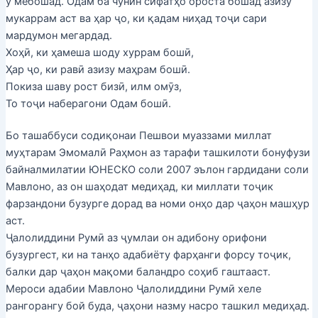
ӯ мебошад. Одам ба чунин сифатҳо ороста бошад азизу
мукаррам аст ва ҳар ҷо, ки қадам ниҳад тоҷи сари
мардумон мегардад.
Хоҳӣ, ки ҳамеша шоду хуррам бошӣ,
Ҳар ҷо, ки равӣ азизу маҳрам бошӣ.
Покиза шаву рост бизӣ, илм омӯз,
То тоҷи наберагони Одам бошӣ.
Бо ташаббуси содиқонаи Пешвои муаззами миллат
муҳтарам Эмомалӣ Раҳмон аз тарафи ташкилоти бонуфузи
байналмилатии ЮНЕСКО соли 2007 эълон гардидани соли
Мавлоно, аз он шаҳодат медиҳад, ки миллати тоҷик
фарзандони бузурге дорад ва номи онҳо дар ҷаҳон машҳур
аст.
Ҷалолиддини Румӣ аз ҷумлаи он адибону орифони
бузургест, ки на танҳо адабиёту фарҳанги форсу тоҷик,
балки дар ҷаҳон мақоми баландро соҳиб гаштааст.
Мероси адабии Мавлоно Ҷалолиддини Румӣ хеле
рангорангу бой буда, ҷаҳони назму насро ташкил медиҳад.