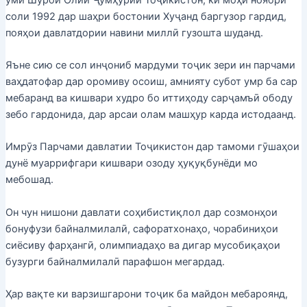
соли 1992 дар шаҳри бостонии Хуҷанд баргузор гардид,
пояҳои давлатдории навини миллӣ гузошта шуданд.
Яъне сию се сол инҷониб мардуми тоҷик зери ин парчами
ваҳдатофар дар оромиву осоиш, амнияту субот умр ба сар
мебаранд ва кишвари худро бо иттиҳоду сарҷамъӣ ободу
зебо гардонида, дар арсаи олам машҳур карда истодаанд.
Имрӯз Парчами давлатии Тоҷикистон дар тамоми гӯшаҳои
дунё муаррифгари кишвари озоду ҳуқуқбунёди мо
мебошад.
Он чун нишони давлати соҳибистиқлол дар созмонҳои
бонуфузи байналмилалӣ, сафоратхонаҳо, чорабиниҳои
сиёсиву фарҳангӣ, олимпиадаҳо ва дигар мусобиқаҳои
бузурги байналмилалӣ парафшон мегардад.
Ҳар вақте ки варзишгарони тоҷик ба майдон мебароянд,