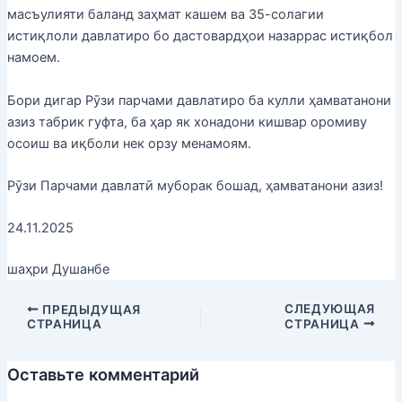
масъулияти баланд заҳмат кашем ва 35-солагии
истиқлоли давлатиро бо дастовардҳои назаррас истиқбол
намоем.
Бори дигар Рӯзи парчами давлатиро ба кулли ҳамватанони
азиз табрик гуфта, ба ҳар як хонадони кишвар оромиву
осоиш ва иқболи нек орзу менамоям.
Рӯзи Парчами давлатӣ муборак бошад, ҳамватанони азиз!
24.11.2025
шаҳри Душанбе
СЛЕДУЮЩАЯ
ПРЕДЫДУЩАЯ
СТРАНИЦА
СТРАНИЦА
Оставьте комментарий