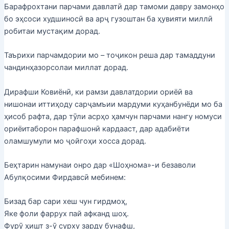
Барафрохтани парчами давлатӣ дар тамоми давру замонҳо
бо эҳсоси худшиносӣ ва арҷ гузоштан ба ҳувияти миллӣ
робитаи мустақим дорад.
Таърихи парчамдории мо – тоҷикон реша дар тамаддуни
чандинҳазорсолаи миллат дорад.
Дирафши Ковиёнӣ, ки рамзи давлатдории ориёӣ ва
нишонаи иттиҳоду сарҷамъии мардуми куҳанбунёди мо ба
ҳисоб рафта, дар тӯли асрҳо ҳамчун парчами нангу номуси
ориёитаборон парафшонӣ кардааст, дар адабиёти
оламшумули мо ҷойгоҳи хосса дорад.
Беҳтарин намунаи онро дар «Шоҳнома»-и безаволи
Абулқосими Фирдавсӣ мебинем:
Бизад бар сари хеш чун гирдмоҳ,
Яке фоли фаррух пай афканд шоҳ.
Фурӯ ҳишт з-ӯ сурху зарду бунафш,