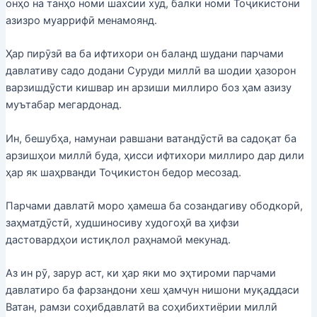
онҳо на танҳо номи шахсии худ, балки номи Тоҷикистони
азизро муаррифӣ менамоянд.
Ҳар пирӯзӣ ва ба ифтихори он баланд шудани парчами
давлативу садо додани Суруди миллӣ ва шодии ҳазорон
варзишдӯсти кишвар ин арзиши миллиро боз ҳам азизу
муътабар мегардонад.
Ин, бешубҳа, намунаи равшани ватандӯстӣ ва садоқат ба
арзишҳои миллӣ буда, ҳисси ифтихори миллиро дар дили
ҳар як шаҳрванди Тоҷикистон бедор месозад.
Парчами давлатӣ моро ҳамеша ба созандагиву ободкорӣ,
заҳматдӯстӣ, худшиносиву худогоҳӣ ва ҳифзи
дастовардҳои истиқлол раҳнамоӣ мекунад.
Аз ин рӯ, зарур аст, ки ҳар яки мо эҳтироми парчами
давлатиро ба фарзандони хеш ҳамчун нишони муқаддаси
Ватан, рамзи соҳибдавлатӣ ва соҳибихтиёрии миллӣ