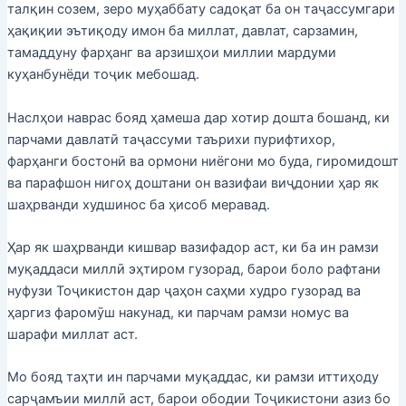
талқин созем, зеро муҳаббату садоқат ба он таҷассумгари
ҳақиқии эътиқоду имон ба миллат, давлат, сарзамин,
тамаддуну фарҳанг ва арзишҳои миллии мардуми
куҳанбунёди тоҷик мебошад.
Наслҳои наврас бояд ҳамеша дар хотир дошта бошанд, ки
парчами давлатӣ таҷассуми таърихи пурифтихор,
фарҳанги бостонӣ ва ормони ниёгони мо буда, гиромидошт
ва парафшон нигоҳ доштани он вазифаи виҷдонии ҳар як
шаҳрванди худшинос ба ҳисоб меравад.
Ҳар як шаҳрванди кишвар вазифадор аст, ки ба ин рамзи
муқаддаси миллӣ эҳтиром гузорад, барои боло рафтани
нуфузи Тоҷикистон дар ҷаҳон саҳми худро гузорад ва
ҳаргиз фаромӯш накунад, ки парчам рамзи номус ва
шарафи миллат аст.
Мо бояд таҳти ин парчами муқаддас, ки рамзи иттиҳоду
сарҷамъии миллӣ аст, барои ободии Тоҷикистони азиз бо