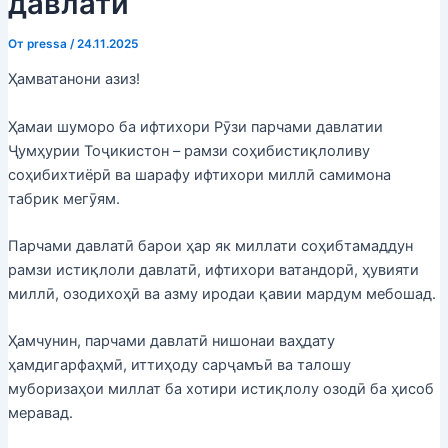
давлатӣ
От
pressa
/
24.11.2025
Ҳамватанони азиз!
Ҳамаи шуморо ба ифтихори Рӯзи парчами давлатии
Ҷумҳурии Тоҷикистон – рамзи соҳибистиқлоливу
соҳибихтиёрӣ ва шарафу ифтихори миллӣ самимона
табрик мегӯям.
Парчами давлатӣ барои ҳар як миллати соҳибтамаддун
рамзи истиқлоли давлатӣ, ифтихори ватандорӣ, ҳувияти
миллӣ, озодихоҳӣ ва азму иродаи қавии мардум мебошад.
Ҳамчунин, парчами давлатӣ нишонаи ваҳдату
ҳамдигарфаҳмӣ, иттиҳоду сарҷамъӣ ва талошу
муборизаҳои миллат ба хотири истиқлолу озодӣ ба ҳисоб
меравад.