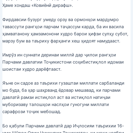
Ҳаме хондаш «Ковиёнӣ дирафш».
Фирдавсии бузург умеду орзу ва ормонҳои мардумро
тавассути рангҳои парчам таҷассум карда, ба ин васила
ҳамватанону ҳамзамонони худро барои ҳифзи сулҳу субот,
марзу бум ва таъриху фарҳанги хеш ҳидоят намудааст.
Имрӯз ин суннати деринаи миллӣ дар ҷилои рангҳои
Парчами давлатии Тоҷикистони соҳибистиқлол идомаи
шоистаи худро дарёфтааст.
Яъне он садое аз таърихи гузаштаи миллати сарбаланди
мо буда, ба ҳар шаҳрванд ёдовар мешавад, ки парчами
давлатӣ рамзи истиқлол аст ва истиқлол натиҷаи
муборизаву талошҳои наслҳои гуногуни миллати
сарафрози тоҷик мебошад.
Бо қабули Парчами давлатӣ дар Иҷлосияи таърихии 16-
уми Шӯрои Олии Ҷумҳурии Тоҷикистон, ки моҳи ноябри